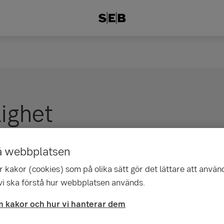
lighet
gt för att öka tillgängligheten på webbplatsen.
å webbplatsen
ch alla tjänster på webbplatsen ska kunna anv
 kakor (cookies) som på olika sätt gör det lättare att använ
a eller tekniska förutsättningar.
 vi ska förstå hur webbplatsen används.
enom hur vi arbetar med olika delar av tillgänglighet och ger
 kakor och hur vi hanterar dem
 din upplevelse efter dina behov.