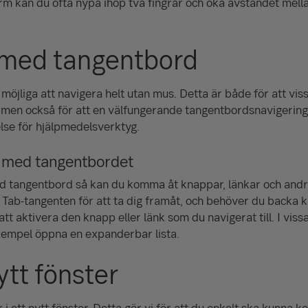
m kan du ofta nypa ihop två fingrar och öka avståndet mell
 med tangentbord
möjliga att navigera helt utan mus. Detta är både för att viss
 men också för att en välfungerande tangentbordsnavigering 
lse för hjälpmedelsverktyg.
r med tangentbordet
 tangentbord så kan du komma åt knappar, länkar och andra
Tab-tangenten för att ta dig framåt, och behöver du backa 
tt aktivera den knapp eller länk som du navigerat till. I viss
lexempel öppna en expanderbar lista.
ytt fönster
 i ett nytt fönster. Detta gör vi för att du enkelt ska kunna ko