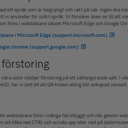
 med ett språk som är begripligt och rakt på sak. Ingen ska k
att vi använder för svårt språk. Vi försöker även se till att vå
som finns i webbläsare såsom Microsoft Edge och Google Ch
sare i Microsoft Edge (support.microsoft.com)
oogle chrome (support.google.com)
förstoring
t våra sidor stödjer förstoring på ett välfungerande sätt. I v
kID, har vi sett till att QR-koden aldrig blir avkapad oavset
 din webbläsare finns i många fall inbyggt och nås genom w
att hålla ned CTRL och scrolla upp eller ned på datormusens