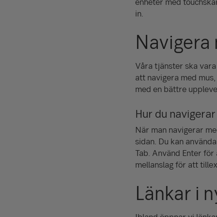
enheter med touchskär
in.
Navigera
Våra tjänster ska vara 
att navigera med mus,
med en bättre uppleve
Hur du navigera
När man navigerar med
sidan. Du kan använda 
Tab. Använd Enter för a
mellanslag för att til
Länkar i n
Ibland öppnar vi länkar