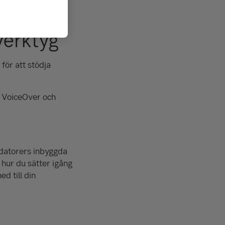
bete.
verktyg
 för att stödja
, VoiceOver och
datorers inbyggda
hur du sätter igång
d till din