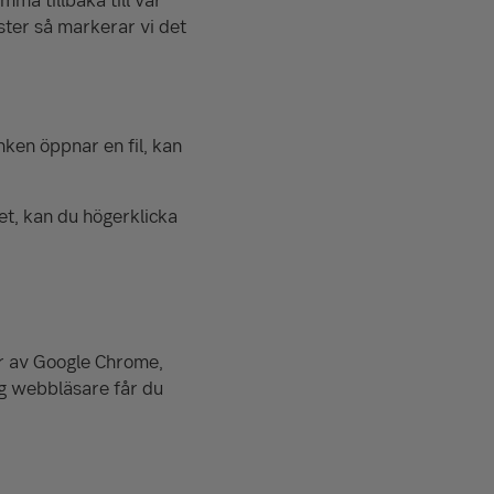
ster så markerar vi det
nken öppnar en fil, kan
det, kan du högerklicka
r av Google Chrome,
ig webbläsare får du