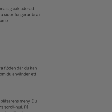
änna sig exkluderad
ra sidor fungerar bra i
rome
åra flöden där du kan
t om du använder ett
ebbläsarens meny. Du
 scroll-hjul. På