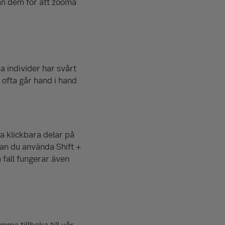
an dem för att zooma
a individer har svårt
ofta går hand i hand
 klickbara delar på
kan du använda Shift +
a fall fungerar även
mma tillbaka till vår