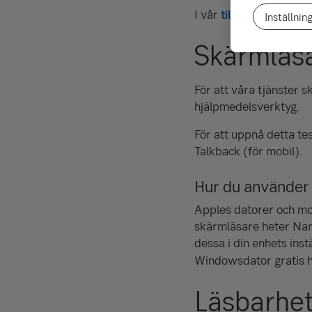
I vår
tillgänglighetsr
Inställnin
Skärmläsa
För att våra tjänster s
hjälpmedelsverktyg.
För att uppnå detta t
Talkback (för mobil).
Hur du använder
Apples datorer och mo
skärmläsare heter Narr
dessa i din enhets inst
Windowsdator gratis 
Läsbarhet