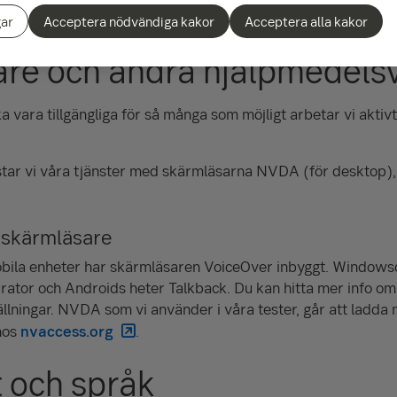
edogörelse
kan du läsa mer i detalj om vårt tillgänglighetsar
gar
Acceptera nödvändiga kakor
Acceptera alla kakor
re och andra hjälpmedels
ka vara tillgängliga för så många som möjligt arbetar vi aktivt
estar vi våra tjänster med skärmläsarna NVDA (för desktop)
 skärmläsare
bila enheter har skärmläsaren VoiceOver inbyggt. Windows
ator och Androids heter Talkback. Du kan hitta mer info om 
ällningar. NVDA som vi använder i våra tester, går att ladda ne
hos
nvaccess.org
.
 och språk