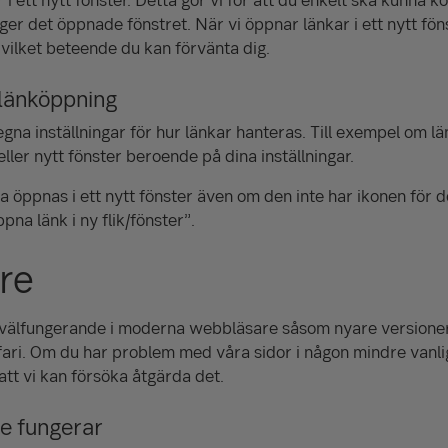
er det öppnade fönstret. När vi öppnar länkar i ett nytt fön
 vilket beteende du kan förvänta dig.
 länköppning
gna inställningar för hur länkar hanteras. Till exempel om lä
ller nytt fönster beroende på dina inställningar.
ska öppnas i ett nytt fönster även om den inte har ikonen för 
pna länk i ny flik/fönster”.
re
välfungerande i moderna webbläsare såsom nyare versione
fari. Om du har problem med våra sidor i någon mindre vanl
att vi kan försöka åtgärda det.
te fungerar