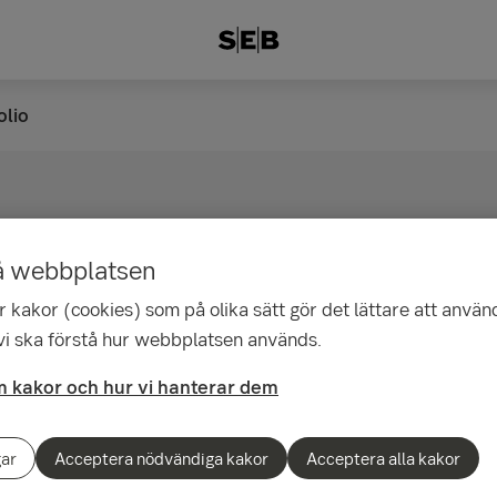
olio
ortfolio Portugal
å webbplatsen
 kakor (cookies) som på olika sätt gör det lättare att använ
 är en engångsbetald livförsäkring framtagen 
 vi ska förstå hur webbplatsen används.
.
 kakor och hur vi hanterar dem
n kopplas till försäkringen, som ger möjlighet till ett brett u
ren förvaltar kapitalet genom diskretionär eller rådgivande 
gar
Acceptera nödvändiga kakor
Acceptera alla kakor
gal kan behållas vid flytt till Sverige och passar därmed bra