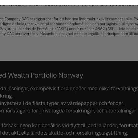
ill ha enkelhet och kontroll över sin finansiella situation den 
ce Company DAC är registrerat för att bedriva livförsäkringsverksamhet i bl.a. Po
börligen är bolaget registrerat för sådana ändamål hos den portugisiska tillsynsm
 Seguros e Fundos de Pensões or “ASF”) under nummer 4862 (ASF - Detalhe da s
ny DAC bedriver sin verksamhet i enlighet med de legalitets principer som tillä
ed Wealth Portfolio Norway
a lösningar, exempelvis flera depåer med olika förvaltnings
kring.
 investera i de flesta typer av värdepapper och fonder.
förmånstagare för privatägda försäkringar, och utbetalningar 
.
 försäkringen kan behållas vid flytt till andra länder, förutsat
 det aktuella landets skatte- och försäkringslagstiftning.