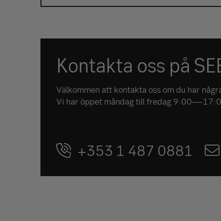
Kontakta oss på SEB
Välkommen att kontakta oss om du har några
Vi har öppet måndag till fredag 9:00—17:00
+353 1 487 0881