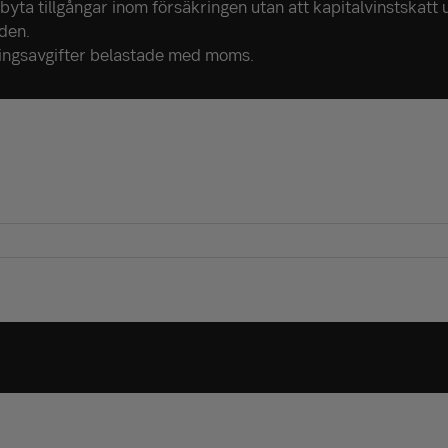
 byta tillgångar inom försäkringen utan att kapitalvinstskatt
den.
ningsavgifter belastade med moms.