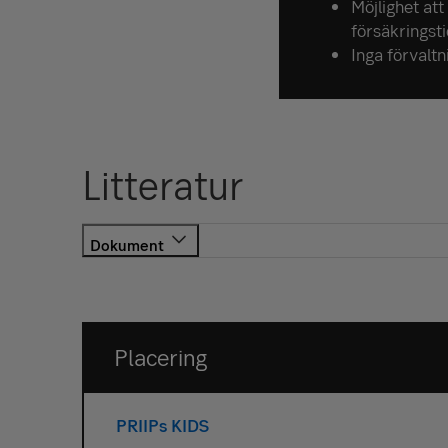
Möjlighet att
försäkringsti
Inga förvalt
Litteratur
PRIIP KID
Placering
PRIIPs KIDS