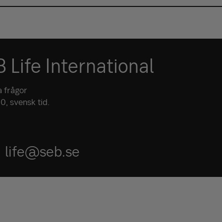
 Life International
 frågor
, svensk tid.
life@seb.se