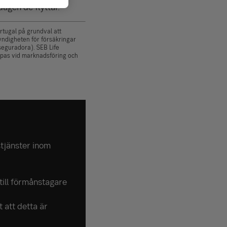
dagen de flyttar.
rtugal på grundval att
yndigheten för försäkringar
eguradora). SEB Life
mpas vid marknadsföring och
tjänster inom
till förmånstagare
t att detta är