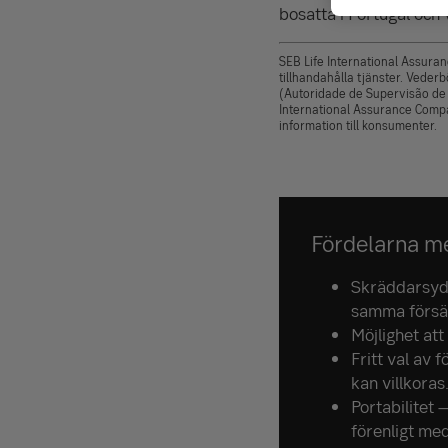
bosatta i Portugal och v
SEB Life International Assuran
tillhandahålla tjänster. Veder
(Autoridade de Supervisão de
International Assurance Compa
information till konsumenter.
Fördelarna m
Skräddarsydd
samma försä
Möjlighet att
Fritt val av 
kan villkoras
Portabilitet –
förenligt med