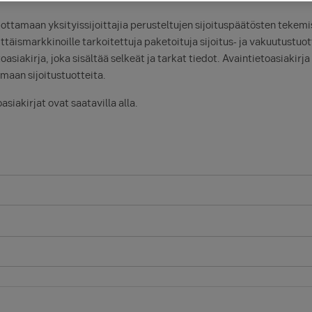
ottamaan yksityissijoittajia perusteltujen sijoituspäätösten tekemi
ttäismarkkinoille tarkoitettuja paketoituja sijoitus- ja vakuutustuot
siakirja, joka sisältää selkeät ja tarkat tiedot. Avaintietoasiakirja 
aan sijoitustuotteita.
siakirjat ovat saatavilla alla.