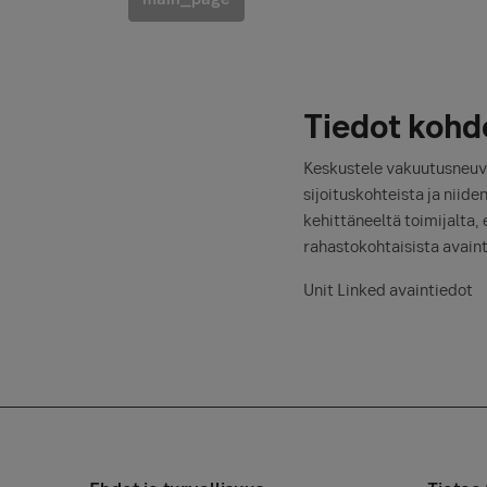
Tiedot kohde
Keskustele vakuutusneuvoj
sijoituskohteista ja niid
kehittäneeltä toimijalta,
rahastokohtaisista avainti
Unit Linked avaintiedot