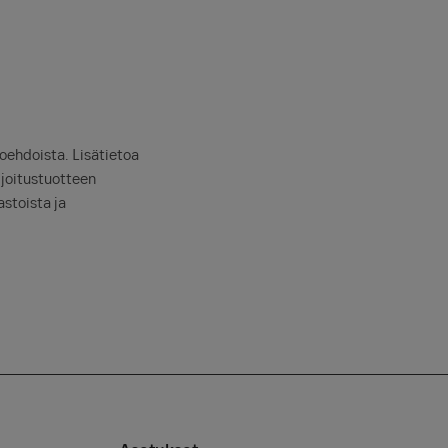
oehdoista. Lisätietoa
ijoitustuotteen
stoista ja