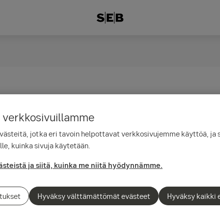
 verkkosivuillamme
steitä, jotka eri tavoin helpottavat verkkosivujemme käyttöä, ja 
le, kuinka sivuja käytetään.
 Packaged Retail Investment and Insurance-based Products, eli paketo
, eli ns. PRIIP-tuotteet.
ästeistä ja siitä, kuinka me niitä hyödynnämme.
Pistä
tukset
Hyväksy välttämättömät evästeet
Hyväksy kaikki 
joaa valikoiman vähittäismarkkinoille suunnattuja sijoitus- ja vakuu
EU:n PRIIP-asetuksen alaisia tuotteita.