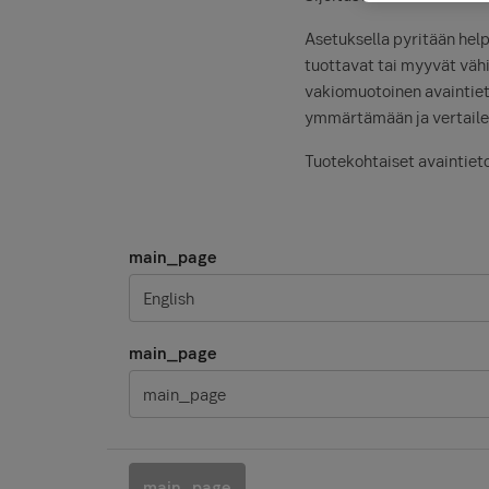
Asetuksella pyritään help
tuottavat tai myyvät vähi
vakiomuotoinen avaintietoa
ymmärtämään ja vertailem
Tuotekohtaiset avaintietoa
main_page
English
main_page
main_page
main_page