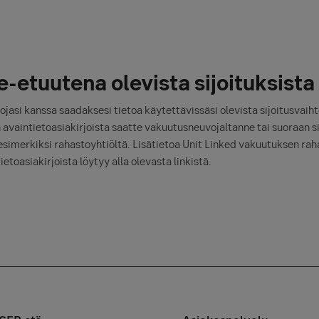
-etuutena olevista sijoituksista
asi kanssa saadaksesi tietoa käytettävissäsi olevista sijoitusvaiht
en avaintietoasiakirjoista saatte vakuutusneuvojaltanne tai suoraan s
 esimerkiksi rahastoyhtiöltä. Lisätietoa Unit Linked vakuutuksen raha
etoasiakirjoista löytyy alla olevasta linkistä.