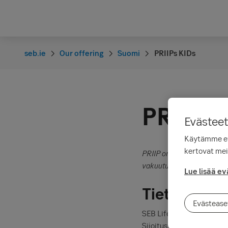
seb.ie
Our offering
Suomi
PRIIPs KIDs
PRIIP
Evästeet
Käytämme evä
kertovat meil
PRIIP on lyhenne sanoista
vakuutusmuotoiset tuotteet
Lue lisää ev
Tietoa PRII
Evästease
SEB Life International tar
Sijoitusvakuutukset ovat 