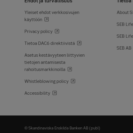
Ehdot ja turvallisuus
Tietoa
Yleiset ehdot verkkosivujen
About SE
käyttöön
SEB Life
Privacy policy
SEB Life
Tietoa DAC6 direktiivistä
SEB AB
Asetus kestävyyteen liittyvien
tietojen antamisesta
rahoitusmarkkinoilla
Whistleblowing policy
Accessibility
© Skandinaviska Enskilda Banken AB (publ)