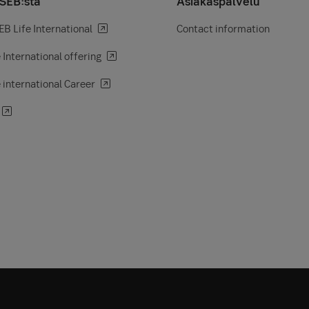
 SEB:stä
Asiakaspalvelu
B Life International
Contact information
 International offering
 international Career