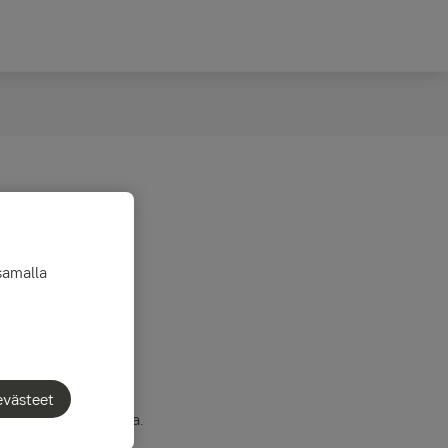
samalla
idut ja
evästeet
tuspohjaisia tuotteita.